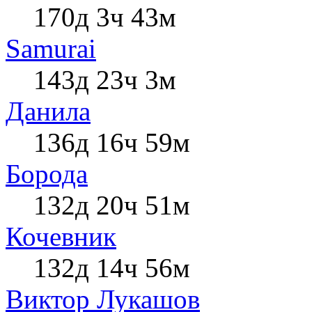
170д 3ч 43м
Samurai
143д 23ч 3м
Данила
136д 16ч 59м
Борода
132д 20ч 51м
Кочевник
132д 14ч 56м
Виктор Лукашов