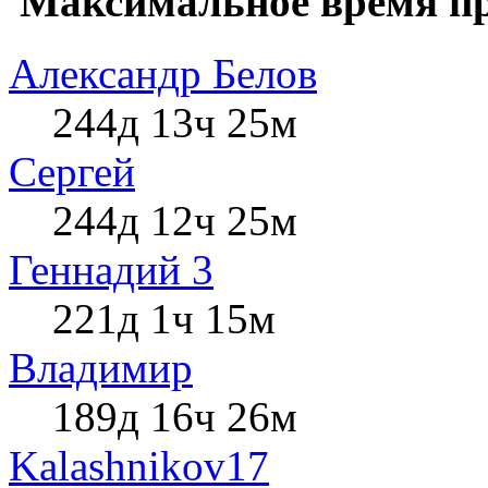
Максимальное время пр
Александр Белов
244д 13ч 25м
Сергей
244д 12ч 25м
Геннадий 3
221д 1ч 15м
Влaдимир
189д 16ч 26м
Kalashnikov17