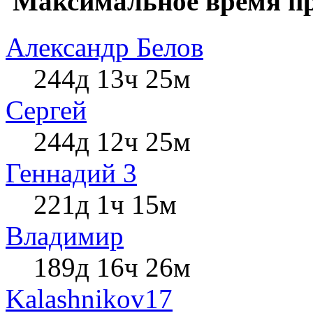
Максимальное время пр
Александр Белов
244д 13ч 25м
Сергей
244д 12ч 25м
Геннадий 3
221д 1ч 15м
Влaдимир
189д 16ч 26м
Kalashnikov17