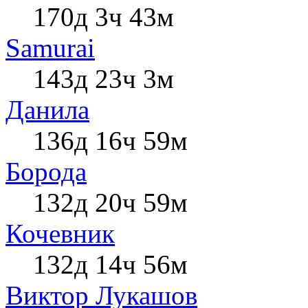
170д 3ч 43м
Samurai
143д 23ч 3м
Данила
136д 16ч 59м
Борода
132д 20ч 59м
Кочевник
132д 14ч 56м
Виктор Лукашов