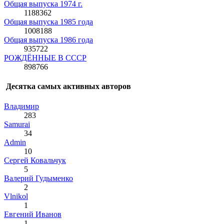
Общая выпуска 1974 г.
1188362
Общая выпуска 1985 года
1008188
Общая выпуска 1986 года
935722
РОЖДЁННЫЕ В СССР
898766
Десятка самых активных авторов
Влaдимир
283
Samurai
34
Admin
10
Сергей Ковальчук
5
Валерий Гудыменко
2
Vlnikol
1
Евгений Иванов
1