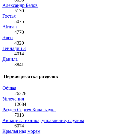
Александр Белов
5130
Гостья
5075
Airman
4770
Элен
4320
Геннадий 3
4014
Данила
3841
Первая десятка разделов
Общая
26226
Увлечения
12684
Раздел Сергея Ковальчука
7013
Авиация: техника, управление, службы
6074
Крылья над морем