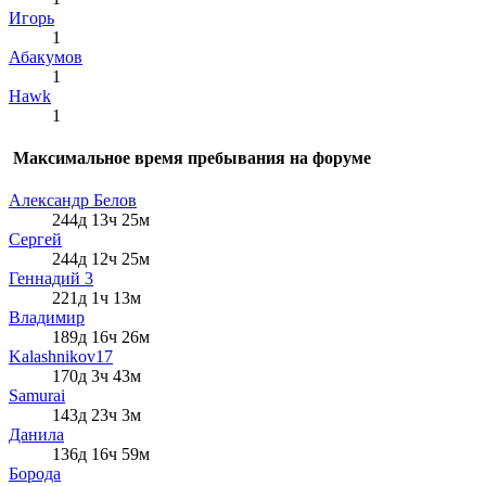
Игорь
1
Абакумов
1
Hawk
1
Максимальное время пребывания на форуме
Александр Белов
244д 13ч 25м
Сергей
244д 12ч 25м
Геннадий 3
221д 1ч 13м
Влaдимир
189д 16ч 26м
Kalashnikov17
170д 3ч 43м
Samurai
143д 23ч 3м
Данила
136д 16ч 59м
Борода