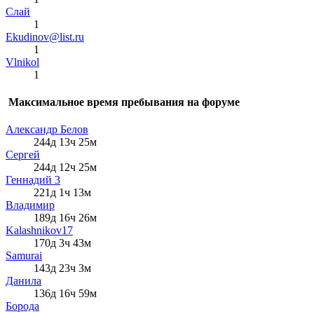
Слай
1
Ekudinov@list.ru
1
Vlnikol
1
Максимальное время пребывания на форуме
Александр Белов
244д 13ч 25м
Сергей
244д 12ч 25м
Геннадий 3
221д 1ч 13м
Влaдимир
189д 16ч 26м
Kalashnikov17
170д 3ч 43м
Samurai
143д 23ч 3м
Данила
136д 16ч 59м
Борода