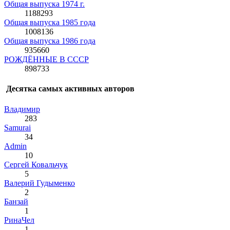
Общая выпуска 1974 г.
1188293
Общая выпуска 1985 года
1008136
Общая выпуска 1986 года
935660
РОЖДЁННЫЕ В СССР
898733
Десятка самых активных авторов
Влaдимир
283
Samurai
34
Admin
10
Сергей Ковальчук
5
Валерий Гудыменко
2
Банзай
1
РинаЧел
1