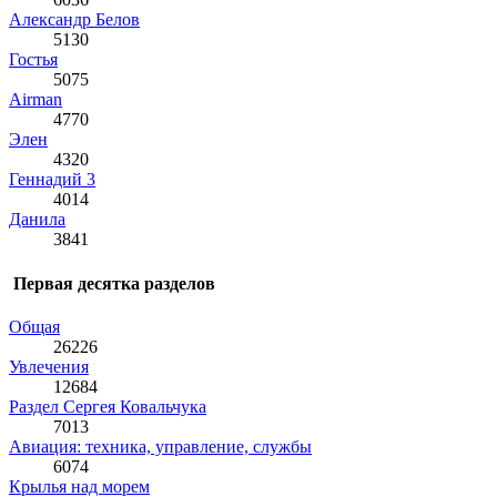
Александр Белов
5130
Гостья
5075
Airman
4770
Элен
4320
Геннадий 3
4014
Данила
3841
Первая десятка разделов
Общая
26226
Увлечения
12684
Раздел Сергея Ковальчука
7013
Авиация: техника, управление, службы
6074
Крылья над морем