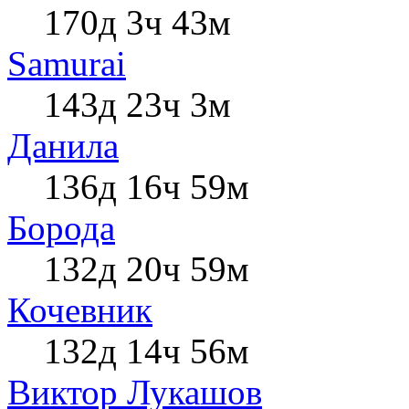
170д 3ч 43м
Samurai
143д 23ч 3м
Данила
136д 16ч 59м
Борода
132д 20ч 59м
Кочевник
132д 14ч 56м
Виктор Лукашов