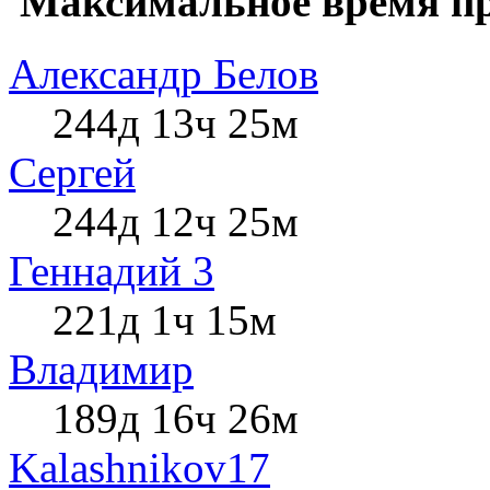
Максимальное время пр
Александр Белов
244д 13ч 25м
Сергей
244д 12ч 25м
Геннадий 3
221д 1ч 15м
Влaдимир
189д 16ч 26м
Kalashnikov17