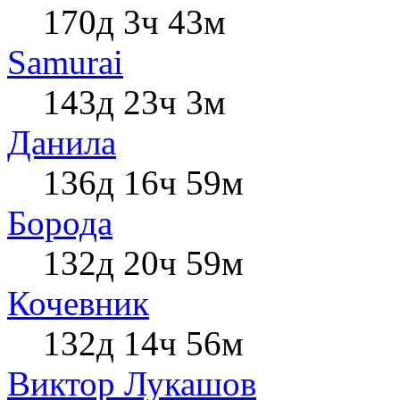
170д 3ч 43м
Samurai
143д 23ч 3м
Данила
136д 16ч 59м
Борода
132д 20ч 59м
Кочевник
132д 14ч 56м
Виктор Лукашов