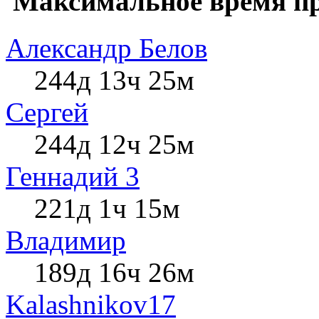
Максимальное время пр
Александр Белов
244д 13ч 25м
Сергей
244д 12ч 25м
Геннадий 3
221д 1ч 15м
Влaдимир
189д 16ч 26м
Kalashnikov17