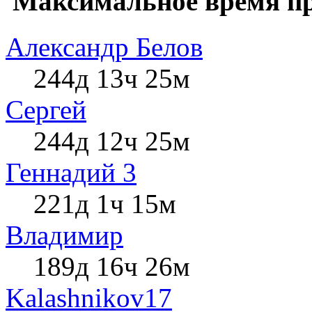
Максимальное время пр
Александр Белов
244д 13ч 25м
Сергей
244д 12ч 25м
Геннадий 3
221д 1ч 15м
Влaдимир
189д 16ч 26м
Kalashnikov17