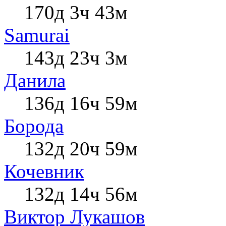
170д 3ч 43м
Samurai
143д 23ч 3м
Данила
136д 16ч 59м
Борода
132д 20ч 59м
Кочевник
132д 14ч 56м
Виктор Лукашов