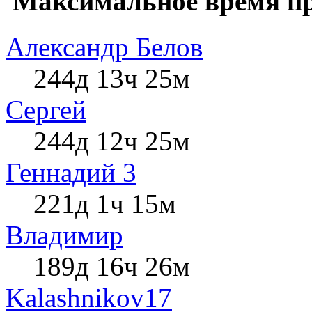
Максимальное время пр
Александр Белов
244д 13ч 25м
Сергей
244д 12ч 25м
Геннадий 3
221д 1ч 15м
Влaдимир
189д 16ч 26м
Kalashnikov17