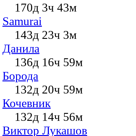
170д 3ч 43м
Samurai
143д 23ч 3м
Данила
136д 16ч 59м
Борода
132д 20ч 59м
Кочевник
132д 14ч 56м
Виктор Лукашов