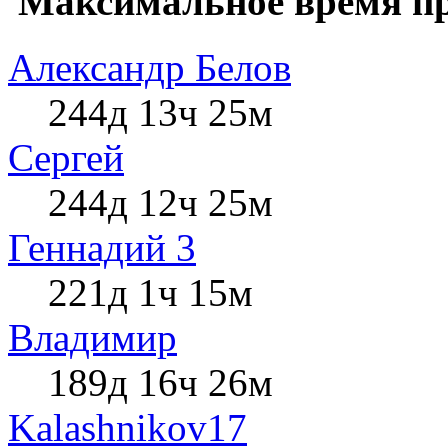
Максимальное время пр
Александр Белов
244д 13ч 25м
Сергей
244д 12ч 25м
Геннадий 3
221д 1ч 15м
Влaдимир
189д 16ч 26м
Kalashnikov17