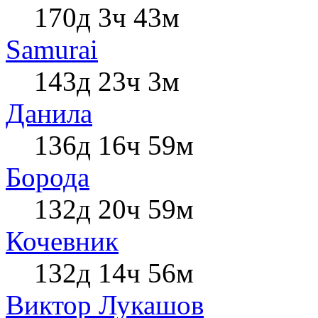
170д 3ч 43м
Samurai
143д 23ч 3м
Данила
136д 16ч 59м
Борода
132д 20ч 59м
Кочевник
132д 14ч 56м
Виктор Лукашов