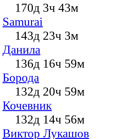
170д 3ч 43м
Samurai
143д 23ч 3м
Данила
136д 16ч 59м
Борода
132д 20ч 59м
Кочевник
132д 14ч 56м
Виктор Лукашов