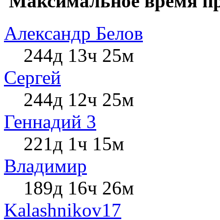
Максимальное время пр
Александр Белов
244д 13ч 25м
Сергей
244д 12ч 25м
Геннадий 3
221д 1ч 15м
Влaдимир
189д 16ч 26м
Kalashnikov17