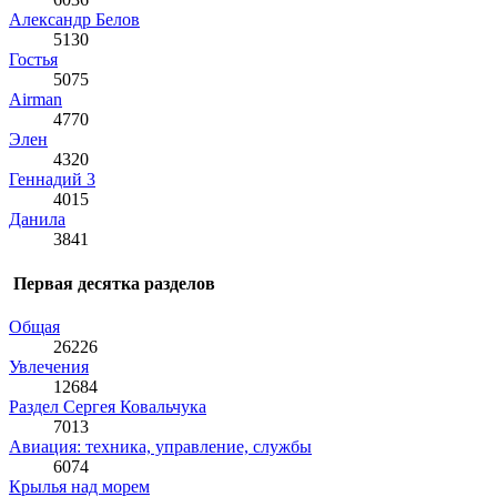
Александр Белов
5130
Гостья
5075
Airman
4770
Элен
4320
Геннадий 3
4015
Данила
3841
Первая десятка разделов
Общая
26226
Увлечения
12684
Раздел Сергея Ковальчука
7013
Авиация: техника, управление, службы
6074
Крылья над морем