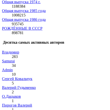
Общая выпуска 1974 г.
1188384
Общая выпуска 1985 года
1008215
Общая выпуска 1986 года
935745
РОЖДЁННЫЕ В СССР
898781
Десятка самых активных авторов
Влaдимир
283
Samurai
34
Admin
10
Сергей Ковальчук
5
Валерий Гудыменко
2
О.Дацыков
1
Пирогов Валерий
1