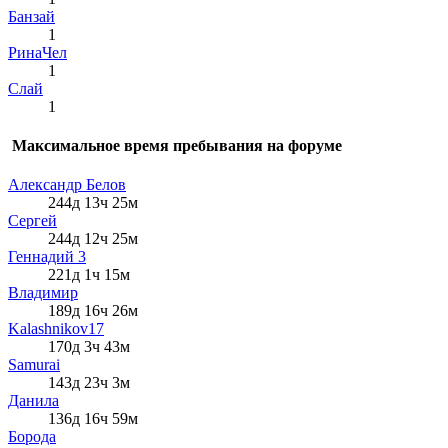
Банзай
1
РинаЧел
1
Слай
1
Максимальное время пребывания на форуме
Александр Белов
244д 13ч 25м
Сергей
244д 12ч 25м
Геннадий 3
221д 1ч 15м
Влaдимир
189д 16ч 26м
Kalashnikov17
170д 3ч 43м
Samurai
143д 23ч 3м
Данила
136д 16ч 59м
Борода