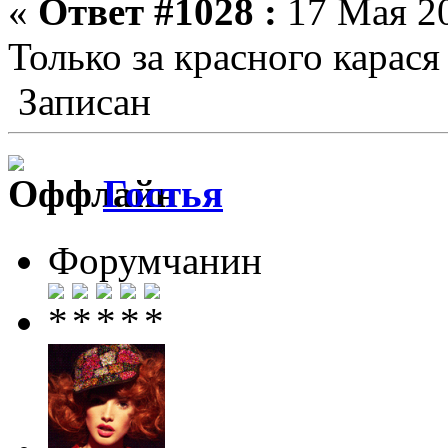
«
Ответ #1028 :
17 Мая 20
Только за красного карас
Записан
Гостья
Форумчанин