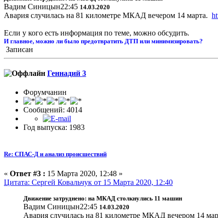
Вадим Синицын22:45
14.03.2020
Авария случилась на 81 километре МКАД вечером 14 марта.
h
Если у кого есть информация по теме, можно обсудить.
И главное, можно ли было предотвратить ДТП или минимизировать?
Записан
Геннадий 3
Форумчанин
Сообщений: 4014
Год выпуска: 1983
Re: СПАС-Д и анализ происшествий
«
Ответ #3 :
15 Марта 2020, 12:48 »
Цитата: Сергей Ковальчук от 15 Марта 2020, 12:40
Движение затруднено: на МКАД столкнулись 11 машин
Вадим Синицын22:45
14.03.2020
Авария случилась на 81 километре МКАД вечером 14 ма