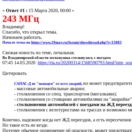
«
Ответ #1 :
15 Марта 2020, 00:00 »
243 МГц
Владимир!
Спасибо, что открыл темы.
Начинаем работать.
Начало темы на
https://www.19may.ru/forum/showthread.php?t=15083
Свежая новость по теме, печальная.
Во Владимирской области легковушка столкнулась с поездом
07:45 14.03.2020
https://ria.ru/20200314/1568590793.html?ut
Цитировать
но может предотвратить
САПАС-Д не "панацея" от всех аварий,
- массовые автомобильные аварии;
- столкновения со спец. транспортом (мигалками);
- столкновения со стоящими автомобилями на "аварийке"
- столкновения автомобилей с поездами на ЖД переезд
- столкновения с велотуристами на трассах и возможно м
Конечно, надежнее когда нет ЖД переездов, а есть пересечения
Но такое есть не везде.
Поэтому обычное оповещение об опасности, может предотврат