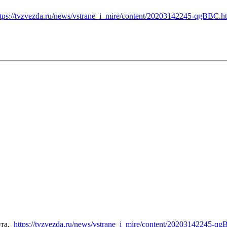
ttps://tvzvezda.ru/news/vstrane_i_mire/content/20203142245-qgBBC.h
рта.
https://tvzvezda.ru/news/vstrane_i_mire/content/20203142245-q