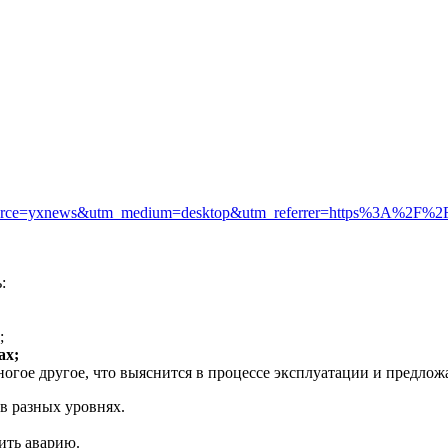
m_source=yxnews&utm_medium=desktop&utm_referrer=https%3A%2F%
:
;
ах;
ногое другое, что выяснится в процессе эксплуатации и предлож
 в разных уровнях.
ить аварию.