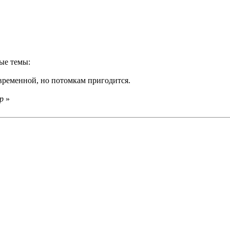
ные темы:
 временной, но потомкам пригодится.
р
»