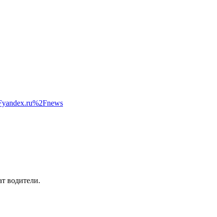
2Fyandex.ru%2Fnews
ат водители.