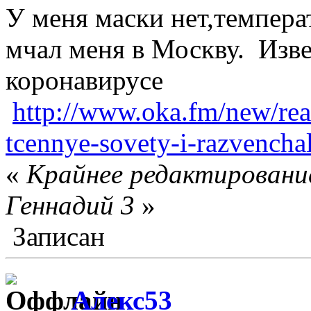
У меня маски нет,температ
мчал меня в Москву. Изв
коронавирусе
http://www.oka.fm/new/read
tcennye-sovety-i-razvencha
«
Крайнее редактирование
Геннадий 3
»
Записан
Алекс53