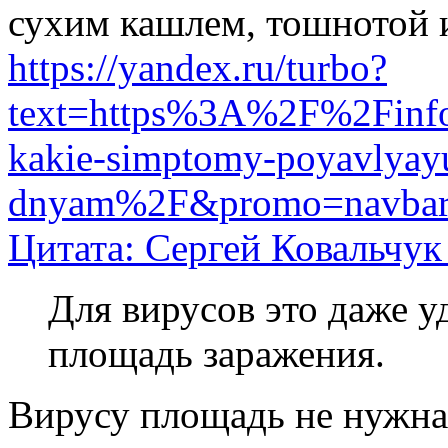
сухим кашлем, тошнотой 
https://yandex.ru/turbo?
text=https%3A%2F%2Finfor
kakie-simptomy-poyavlyayu
dnyam%2F&promo=navbar&
Цитата: Сергей Ковальчук
Для вирусов это даже у
площадь заражения.
Вирусу площадь не нужна.