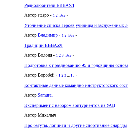
Радиолюбители ЕВВАУЛ
Автор staspo
«
1
2
Все
»
Уточнение списка Героев училища и заслуженных л
Автор
Влaдимир
«
1
2
Все
»
Традиции ЕВВАУЛ
Автор Володя
«
1
2
3
Все
»
Подготовка к празднованию 95-й годовщины осно
Автор Воробей
«
1
2
3
...
15
»
Контактные данные командно-инструкторского сост
Автор
Samurai
Эксперимент с набором абитуриентов из УАЦ
Автор Михалыч
Про батуты, лопинги и другие спортивные снаряды