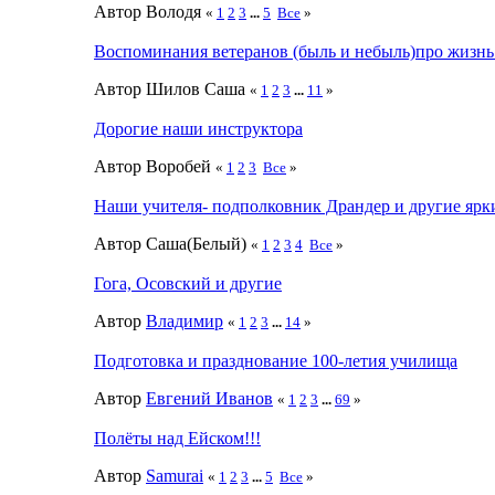
Автор Володя
«
1
2
3
...
5
Все
»
Воспоминания ветеранов (быль и небыль)про жизн
Автор Шилов Саша
«
1
2
3
...
11
»
Дорогие наши инструктора
Автор Воробей
«
1
2
3
Все
»
Наши учителя- подполковник Драндер и другие ярк
Автор Саша(Белый)
«
1
2
3
4
Все
»
Гога, Осовский и другие
Автор
Влaдимир
«
1
2
3
...
14
»
Подготовка и празднование 100-летия училища
Автор
Евгений Иванов
«
1
2
3
...
69
»
Полёты над Ейском!!!
Автор
Samurai
«
1
2
3
...
5
Все
»