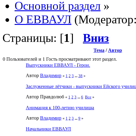
Основной раздел
»
О ЕВВАУЛ
(Модератор
Страницы: [
1
]
Вниз
Тема
/
Автор
0 Пользователей и 1 Гость просматривают этот раздел.
Выпускники ЕВВАУЛ - Герои.
Автор
Влaдимир
«
1
2
3
...
38
»
Заслуженные лётчики - выпускники Ейского учили
Автор Правдолюб
«
1
2
3
...
6
Все
»
Анимация к 100-летию училища
Автор
Влaдимир
«
1
2
3
...
9
»
Начальники ЕВВАУЛ