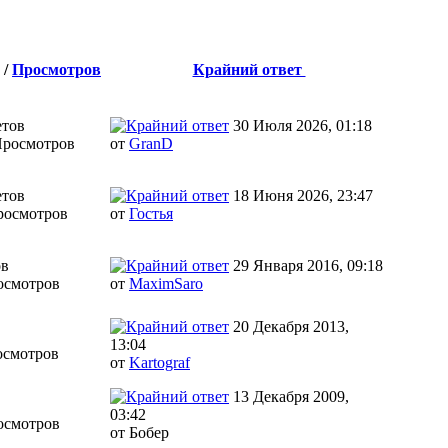
/
Просмотров
Крайний ответ
етов
30 Июля 2026, 01:18
Просмотров
от
GranD
етов
18 Июня 2026, 23:47
росмотров
от
Гостья
ов
29 Января 2016, 09:18
осмотров
от
MaximSaro
20 Декабря 2013,
в
13:04
осмотров
от
Kartograf
13 Декабря 2009,
в
03:42
осмотров
от Бобер