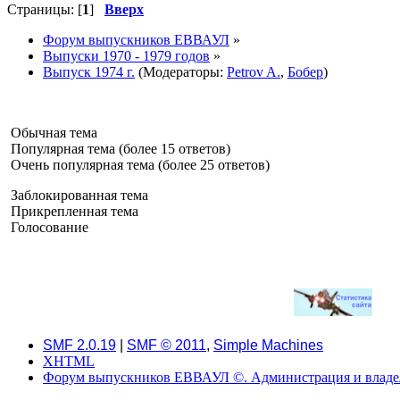
Страницы: [
1
]
Вверх
Форум выпускников ЕВВАУЛ
»
Выпуски 1970 - 1979 годов
»
Выпуск 1974 г.
(Модераторы:
Petrov A.
,
Бобер
)
Обычная тема
Популярная тема (более 15 ответов)
Очень популярная тема (более 25 ответов)
Заблокированная тема
Прикрепленная тема
Голосование
SMF 2.0.19
|
SMF © 2011
,
Simple Machines
XHTML
Форум выпускников ЕВВАУЛ ©. Администрация и владель