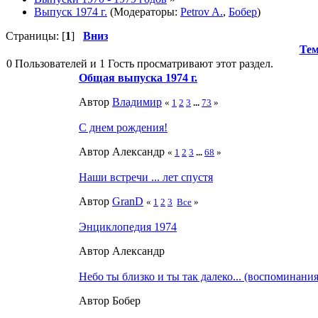
Выпуск 1974 г.
(Модераторы:
Petrov A.
,
Бобер
)
Страницы: [
1
]
Вниз
Те
0 Пользователей и 1 Гость просматривают этот раздел.
Общая выпуска 1974 г.
Автор
Влaдимир
«
1
2
3
...
73
»
С днем рождения!
Автор Александр
«
1
2
3
...
68
»
Наши встречи ... лет спустя
Автор
GranD
«
1
2
3
Все
»
Энциклопедия 1974
Автор Александр
Небо ты близко и ты так далеко... (воспоминани
Автор Бобер