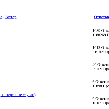
ма
/
Автор
Ответов
1089 Отв
1188268 
1013 Отв
319705 П
40 Ответ
39269 Пр
6 Ответо
11898 Пр
я, интересные случаи)
0 Ответо
10165 Пр