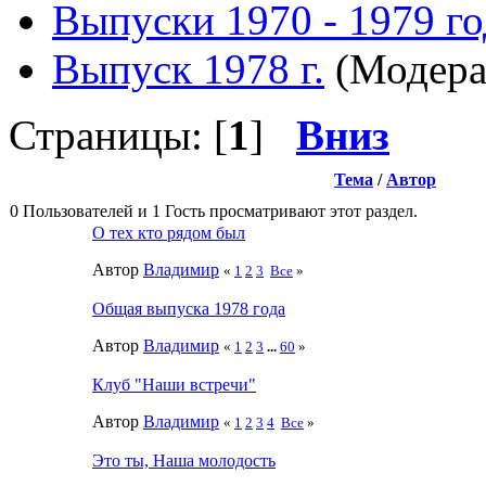
Выпуски 1970 - 1979 г
Выпуск 1978 г.
(Модера
Страницы: [
1
]
Вниз
Тема
/
Автор
0 Пользователей и 1 Гость просматривают этот раздел.
О тех кто рядом был
Автор
Влaдимир
«
1
2
3
Все
»
Общая выпуска 1978 года
Автор
Влaдимир
«
1
2
3
...
60
»
Клуб "Наши встречи"
Автор
Влaдимир
«
1
2
3
4
Все
»
Это ты, Наша молодость