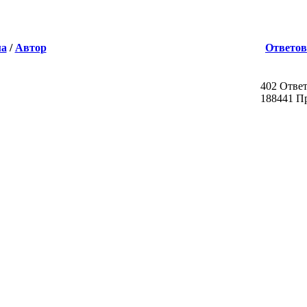
ма
/
Автор
Ответов
402 Отве
188441 П