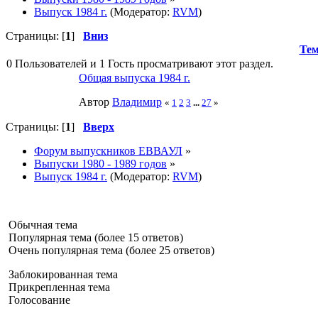
Выпуск 1984 г.
(Модератор:
RVM
)
Страницы: [
1
]
Вниз
Те
0 Пользователей и 1 Гость просматривают этот раздел.
Общая выпуска 1984 г.
Автор
Влaдимир
«
1
2
3
...
27
»
Страницы: [
1
]
Вверх
Форум выпускников ЕВВАУЛ
»
Выпуски 1980 - 1989 годов
»
Выпуск 1984 г.
(Модератор:
RVM
)
Обычная тема
Популярная тема (более 15 ответов)
Очень популярная тема (более 25 ответов)
Заблокированная тема
Прикрепленная тема
Голосование