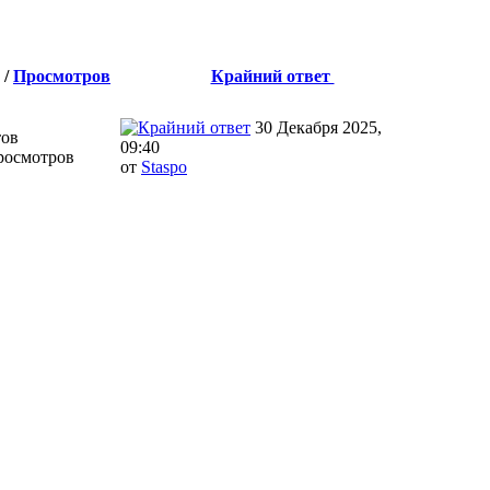
/
Просмотров
Крайний ответ
30 Декабря 2025,
тов
09:40
росмотров
от
Staspo