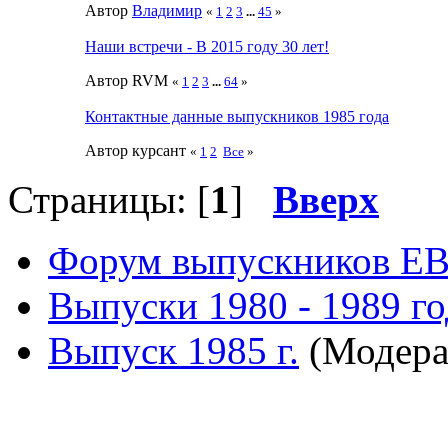
Автор
Влaдимир
«
1
2
3
...
45
»
Наши встречи - В 2015 году 30 лет!
Автор RVМ
«
1
2
3
...
64
»
Контактные данные выпускников 1985 года
Автор курсант
«
1
2
Все
»
Страницы: [
1
]
Вверх
Форум выпускников Е
Выпуски 1980 - 1989 г
Выпуск 1985 г.
(Модера