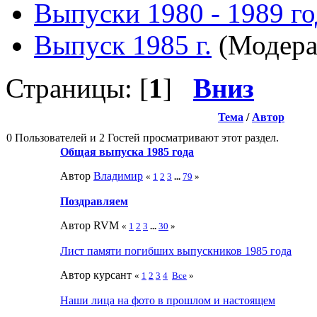
Выпуски 1980 - 1989 г
Выпуск 1985 г.
(Модера
Страницы: [
1
]
Вниз
Тема
/
Автор
0 Пользователей и 2 Гостей просматривают этот раздел.
Общая выпуска 1985 года
Автор
Влaдимир
«
1
2
3
...
79
»
Поздравляем
Автор RVM
«
1
2
3
...
30
»
Лист памяти погибших выпускников 1985 года
Автор курсант
«
1
2
3
4
Все
»
Наши лица на фото в прошлом и настоящем