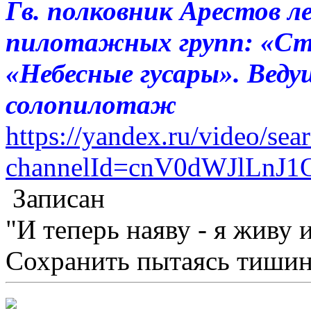
Гв. полковник Арестов л
пилотажных групп: «Ст
«Небесные гусары». Вед
солопилотаж
https://yandex.ru/video/sea
channelId=cnV0dWJlLnJ
Записан
"И теперь наяву - я живу 
Сохранить пытаясь тишину