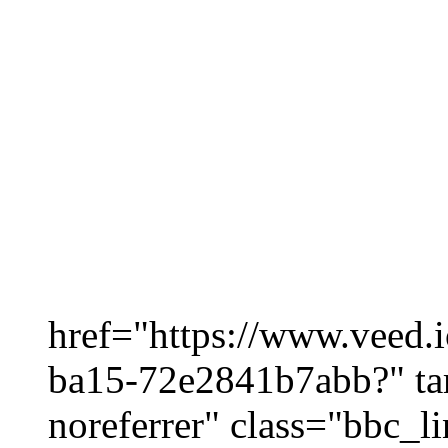
href="https://www.veed.
ba15-72e2841b7abb?" ta
noreferrer" class="bbc_l