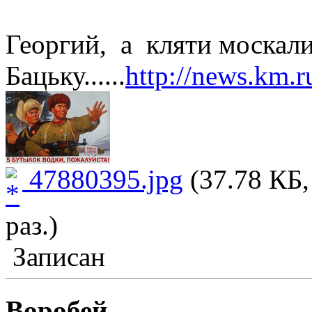
Георгий, а кляти москали
Бацьку......
http://news.km.
47880395.jpg
(37.78 КБ,
раз.)
Записан
Воробей