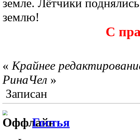
земле. Лётчики поднялись 
землю!
С пр
«
Крайнее редактирование
РинаЧел
»
Записан
Гостья