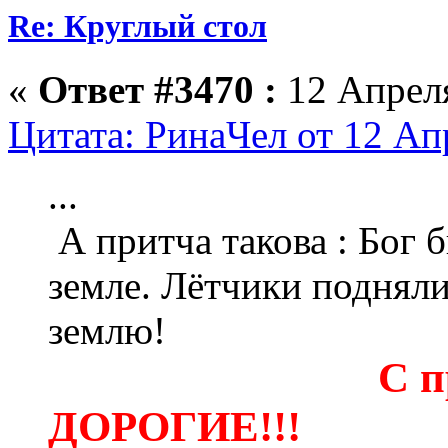
Re: Круглый стол
«
Ответ #3470 :
12 Апреля
Цитата: РинаЧел от 12 Ап
...
А притча такова : Бог 
земле. Лётчики подняли
землю!
С п
ДОРОГИЕ!!!