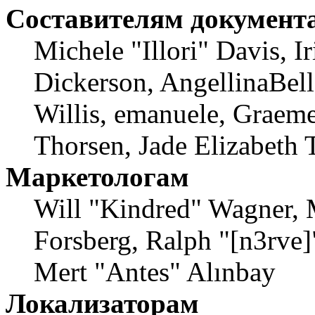
Составителям документ
Michele "Illori" Davis, 
Dickerson, AngellinaBell
Willis, emanuele, Graem
Thorsen, Jade Elizabeth 
Маркетологам
Will "Kindred" Wagner, 
Forsberg, Ralph "[n3rve]
Mert "Antes" Alınbay
Локализаторам