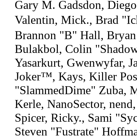
Gary M. Gadsdon, Diego
Valentin, Mick., Brad
Brannon "B" Hall, Bryan
Bulakbol, Colin "Shadow
Yasarkurt, Gwenwyfar, Ja
Joker™, Kays, Killer Po
"SlammedDime" Zuba, M
Kerle, NanoSector, nend,
Spicer, Ricky., Sami "S
Steven "Fustrate" Hoffm