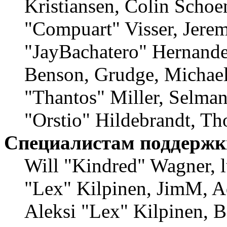
Kristiansen, Colin Schoe
"Compuart" Visser, Jere
"JayBachatero" Hernande
Benson, Grudge, Michae
"Thantos" Miller, Selma
"Orstio" Hildebrandt, Th
Специалистам поддержк
Will "Kindred" Wagner, lu
"Lex" Kilpinen, JimM, A
Aleksi "Lex" Kilpinen, B