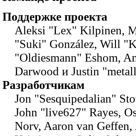
Поддержке проекта
Aleksi "Lex" Kilpinen, Mi
"Suki" González, Will "
"Oldiesmann" Eshom, Am
Darwood и Justin "metal
Разработчикам
Jon "Sesquipedalian" Sto
John "live627" Rayes, O
Norv, Aaron van Geffen,