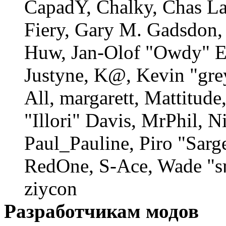
CapadY, Chalky, Chas La
Fiery, Gary M. Gadsdon, 
Huw, Jan-Olof "Owdy" Er
Justyne, K@, Kevin "gre
All, margarett, Mattitud
"Illori" Davis, MrPhil, N
Paul_Pauline, Piro "Sarg
RedOne, S-Ace, Wade "s
ziycon
Разработчикам модов