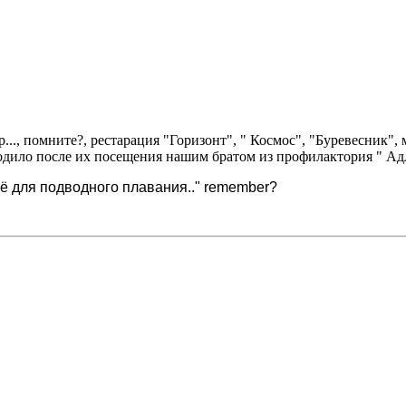
., помните?, рестарация "Горизонт", " Космос", "Буревесник", м
одило после их посещения нашим братом из профилактория " Ад
ьё для подводного плавания.." remember?