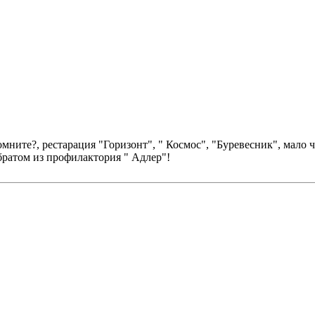
ните?, рестарация "Горизонт", " Космос", "Буревесник", мало ч
ратом из профилактория " Адлер"!