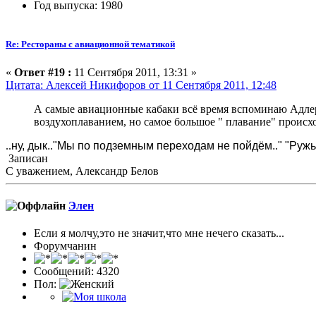
Год выпуска: 1980
Re: Рестораны с авиационной тематикой
«
Ответ #19 :
11 Сентября 2011, 13:31 »
Цитата: Алексей Никифоров от 11 Сентября 2011, 12:48
А самые авиационные кабаки всё время вспоминаю Адлер..
воздухоплаванием, но самое большое " плавание" происх
..
ну, дык.."Мы по подземным переходам не пойдём.." "Руж
Записан
С уважением, Александр Белов
Элен
Если я молчу,это не значит,что мне нечего сказать...
Форумчанин
Сообщений: 4320
Пол: