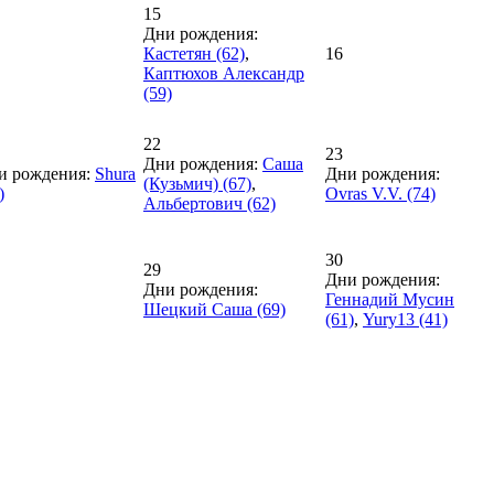
15
Дни рождения:
Кастетян (62)
,
16
Каптюхов Александр
(59)
22
23
Дни рождения:
Саша
и рождения:
Shura
Дни рождения:
(Кузьмич) (67)
,
)
Ovras V.V. (74)
Альбертович (62)
30
29
Дни рождения:
Дни рождения:
Геннадий Мусин
Шецкий Саша (69)
(61)
,
Yury13 (41)