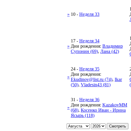
»
10
-
Неделя 33
17
-
Неделя 34
»
Дни рождения:
Владимир
Супонин (69)
,
Лана (42)
24
-
Неделя 35
Дни рождения:
»
Ekudinov@list.ru (74)
,
Ikar
(50)
,
Vladesin43 (81)
31
-
Неделя 36
Дни рождения:
KazakovMM
»
(68)
,
Косенко Иван - Ирина
Ясырь (118)