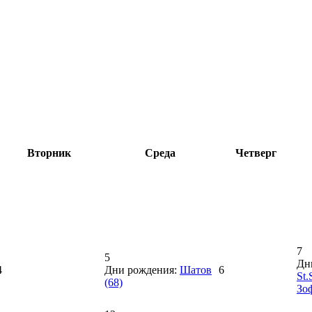
Вторник
Среда
Четверг
7
5
Дн
4
Дни рождения:
Шатов
6
St.
(68)
Зо