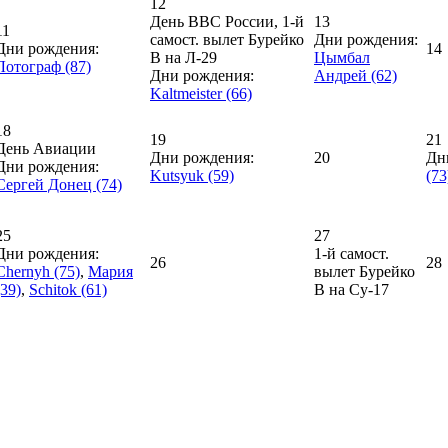
12
День ВВС России, 1-й
13
11
самост. вылет Бурейко
Дни рождения:
Дни рождения:
14
В на Л-29
Цымбал
Лотограф (87)
Дни рождения:
Андрей (62)
Kaltmeister (66)
18
19
21
День Авиации
Дни рождения:
20
Дн
Дни рождения:
Kutsyuk (59)
(73
Сергей Донец (74)
25
27
Дни рождения:
1-й самост.
26
28
Chernyh (75)
,
Мария
вылет Бурейко
(39)
,
Schitok (61)
В на Су-17