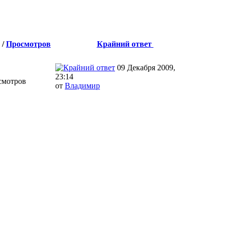
/
Просмотров
Крайний ответ
09 Декабря 2009,
в
23:14
смотров
от
Влaдимир