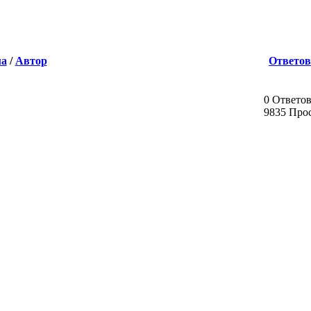
ма
/
Автор
Ответов
0 Ответо
9835 Про