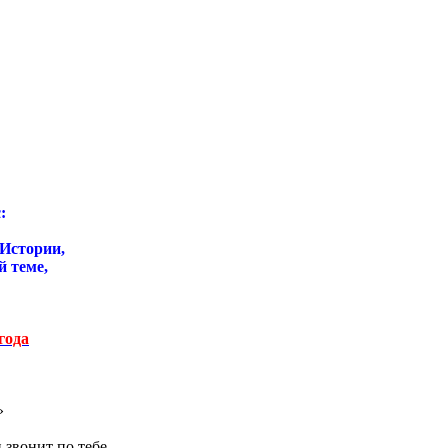
:
 Истории,
ой теме,
года
»
звонит по тебе...