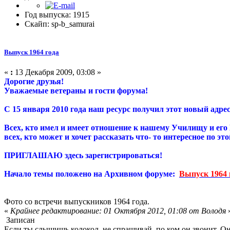
Год выпуска: 1915
Скайп: sp-b_samurai
Выпуск 1964 года
«
:
13 Декабря 2009, 03:08 »
Дорогие друзья!
Уважаемые ветераны и гости форума!
С 15 января 2010 года наш ресурс получил этот новый адрес
Всех, кто имел и имеет отношение к нашему Училищу и его
всех, кто может и хочет рассказать что- то интересное по эт
ПРИГЛАШАЮ здесь зарегистрироваться!
Начало темы положено на Архивном форуме:
Выпуск 1964 
Фото со встречи выпускников 1964 года.
«
Крайнее редактирование: 01 Октября 2012, 01:08 от Володя
Записан
Если ты слышишь колокол, не спрашивай, по ком он звонит. Он 